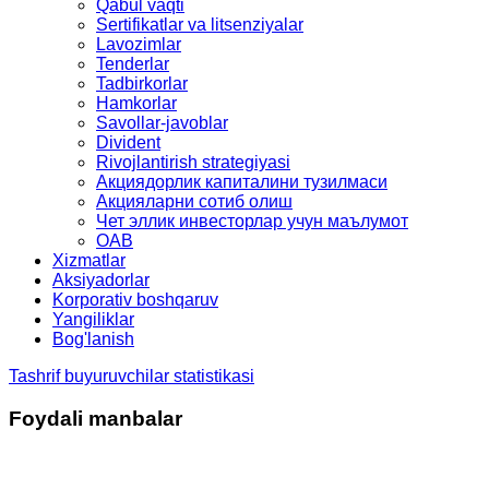
Qabul vaqti
Sertifikatlar va litsenziyalar
Lavozimlar
Tenderlar
Tadbirkorlar
Hamkorlar
Savollar-javoblar
Divident
Rivojlantirish strategiyasi
Акциядорлик капиталини тузилмаси
Акцияларни сотиб олиш
Чет эллик инвесторлар учун маълумот
OAB
Xizmatlar
Aksiyadorlar
Korporativ boshqaruv
Yangiliklar
Bog'lanish
Tashrif buyuruvchilar statistikasi
Foydali manbalar