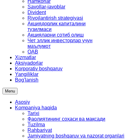
Hamkorlar
Savollar-javoblar
Divident
Rivojlantirish strategiyasi
Акциядорлик капиталини
тузилмаси
Акцияларни сотиб олиш
Чет эллик инвесторлар учун
маълумот
OAB
Xizmatlar
Aksiyadorlar
Korporativ boshqaruv
Yangiliklar
Bog'lanish
Menu
Asosiy
Kompaniya haqida
Tarixi
Фаолиятининг соҳаси ва мақсади
Tuzilma
Rahbariyat
Jamiyatning boshqaruv va nazorat organlari