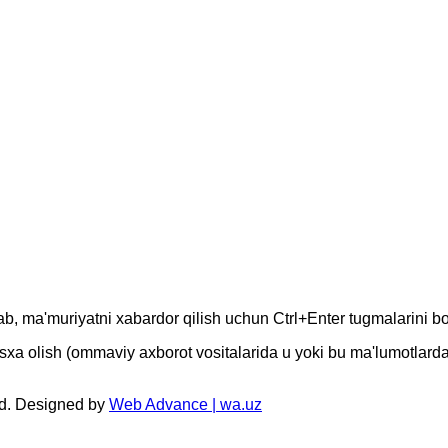
lab, ma'muriyatni xabardor qilish uchun Ctrl+Enter tugmalarini b
lish (ommaviy axborot vositalarida u yoki bu ma'lumotlardan y
d. Designed by
Web Advance | wa.uz