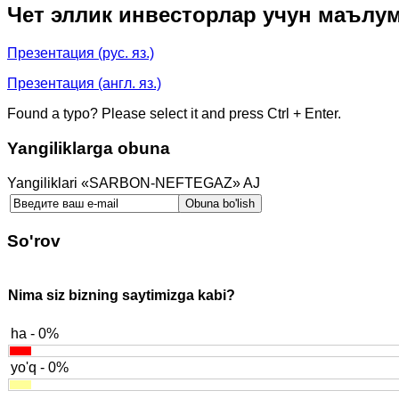
Чет эллик инвесторлар учун маълу
Презентация (рус. яз.)
Презентация (англ. яз.)
Found a typo? Please select it and press Ctrl + Enter.
Yangiliklarga obuna
Yangiliklari «SARBON-NEFTEGAZ» AJ
So'rov
Nima siz bizning saytimizga kabi?
ha - 0%
yo'q - 0%