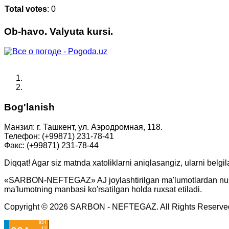
Total votes
: 0
Ob-havo. Valyuta kursi.
Bog'lanish
Манзил: г. Ташкент, ул. Аэродромная, 118.
Телефон: (+99871) 231-78-41
Факс: (+99871) 231-78-44
Diqqat! Agar siz matnda xatoliklarni aniqlasangiz, ularni belgi
«SARBON-NEFTEGAZ» AJ joylashtirilgan ma'lumotlardan nusxa o
ma'lumotning manbasi ko'rsatilgan holda ruxsat etiladi.
Copyright © 2026 SARBON - NEFTEGAZ. All Rights Reserve