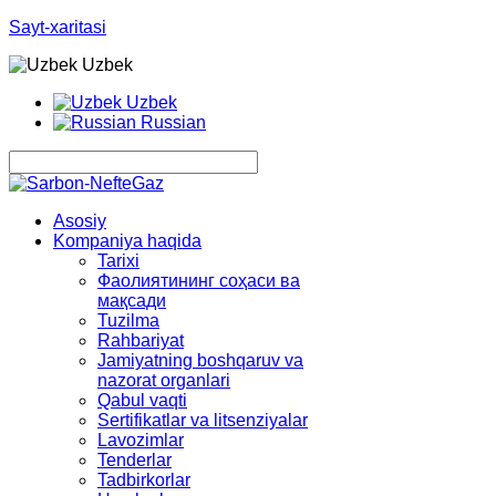
Sayt-xaritasi
Uzbek
Uzbek
Russian
Asosiy
Kompaniya haqida
Tarixi
Фаолиятининг соҳаси ва
мақсади
Tuzilma
Rahbariyat
Jamiyatning boshqaruv va
nazorat organlari
Qabul vaqti
Sertifikatlar va litsenziyalar
Lavozimlar
Tenderlar
Tadbirkorlar