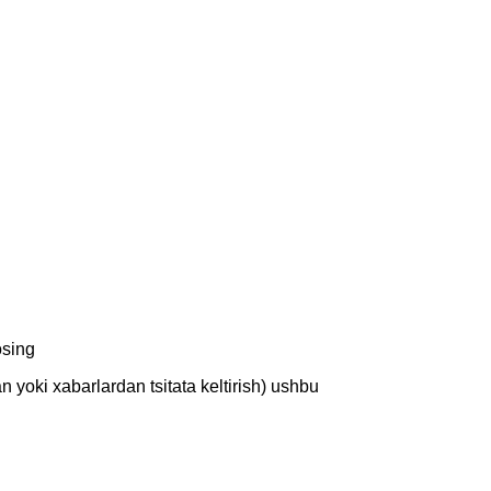
osing
oki xabarlardan tsitata keltirish) ushbu