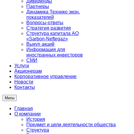
Дивиденды
Партнеры
Динамика Технико экон.
показателей
Вопросы-ответы
Стратегия развития
Структура капитала АО
«Sarbon-Neftegaz»
Выкуп акций
Информация для
иностранных инвесторов
СМИ
Услуги
Акционерам
Корпоративное управление
Новости
Контакты
Menu
Главная
О компании
История
Предмет и цели деятельности общества
Структура